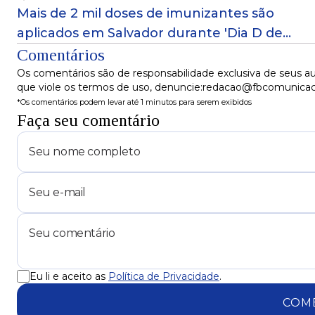
Mais de 2 mil doses de imunizantes são
aplicados em Salvador durante 'Dia D de
Vacinação'
Comentários
Os comentários são de responsabilidade exclusiva de seus au
que viole os termos de uso, denuncie:redacao@fbcomunica
*Os comentários podem levar até 1 minutos para serem exibidos
Faça seu comentário
Eu li e aceito as
Política de Privacidade
.
COM