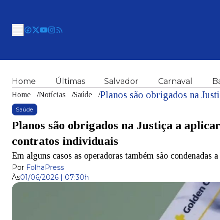
Home
Últimas
Salvador
Carnaval
B
Home
/
Notícias
/
Saúde
/
Saúde
Planos são obrigados na Justiça a aplicar
contratos individuais
Em alguns casos as operadoras também são condenadas a 
Por
FolhaPress
Às
01/06/2026 | 07:30h