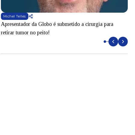
Michel Telles
Apresentador da Globo é submetido a cirurgia para
D
retirar tumor no peito!
l