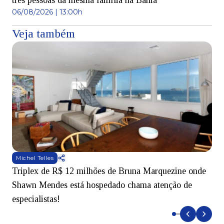
três pessoas da mesma família na Bahia
06/08/2026 | 13:00h
Veja também
Michel Telles
Triplex de R$ 12 milhões de Bruna Marquezine onde
M
Shawn Mendes está hospedado chama atenção de
t
especialistas!