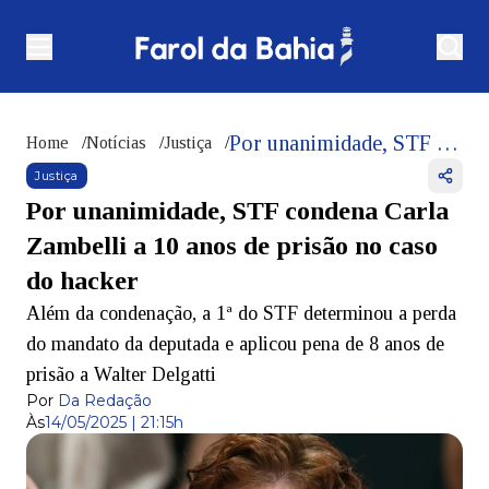
Por unanimidade, STF condena Carla Zambelli a 10 anos de prisão no caso do hacker
Home
/
Notícias
/
Justiça
/
Justiça
Por unanimidade, STF condena Carla
Zambelli a 10 anos de prisão no caso
do hacker
Além da condenação, a 1ª do STF determinou a perda
do mandato da deputada e aplicou pena de 8 anos de
prisão a Walter Delgatti
Por
Da Redação
Às
14/05/2025 | 21:15h