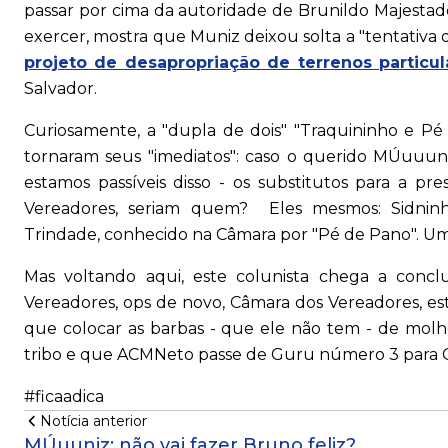
passar por cima da autoridade de Brunildo Majestad
exercer, mostra que Muniz deixou solta a "tentativa 
projeto de desapropriação de terrenos particul
Salvador.
Curiosamente, a "dupla de dois" "Traquininho e 
tornaram seus "imediatos": caso o querido MÚuuun
estamos passíveis disso - os substitutos para a pr
Vereadores, seriam quem? Eles mesmos: Sidnin
Trindade, conhecido na Câmara por "Pé de Pano". Uma
Mas voltando aqui, este colunista chega a conc
Vereadores, ops de novo, Câmara dos Vereadores, est
que colocar as barbas - que ele não tem - de mol
tribo e que ACMNeto passe de Guru número 3 para G
#ficaadica
Notícia anterior
MÚuuniz: não vai fazer Bruno feliz?