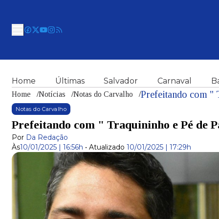
Home
Últimas
Salvador
Carnaval
B
Prefeitando com " 
Home
/
Notícias
/
Notas do Carvalho
/
Notas do Carvalho
Prefeitando com " Traquininho e Pé de 
Por
Da Redação
Às
10/01/2025 | 16:56h
•
Atualizado
10/01/2025 | 17:29h