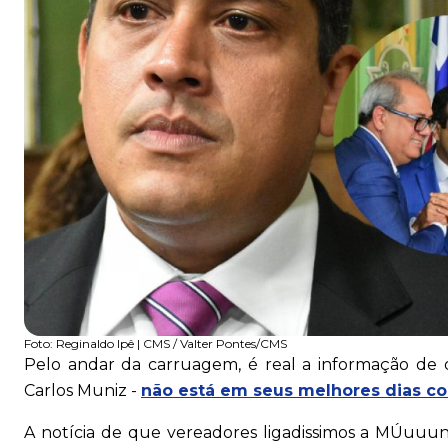
Foto:
Reginaldo Ipê | CMS / Valter Pontes/CMS
Pelo andar da carruagem, é real a informação de 
Carlos Muniz -
não está em seus melhores dias co
A notícia de que vereadores ligadissimos a MÚuuu