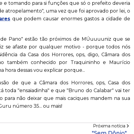
e e tomando para si funções que só o prefeito deveria
de atropelamento", uma vez que foi aprovado por lei, o
ares
que podem causar enormes gastos a cidade de
Pé de Pano" estão tão próximos de MÚuuuuniz que se
iz se afaste por qualquer motivo - porque todos nós
esidência da Casa dos Horrores, ops, digo, Câmara dos
ho também conhecido por Traquininho e Maurício
 hora dessas vou explicar porque...
lusão de que a Câmara dos Horrores, ops, Casa dos
á toda "ensaiadinha" e que "Bruno do Calabar" vai ter
ho para não deixar que mais caciques mandem na sua
uru número 35... ou mais!
Próxima notícia
"Sem Dônio"...