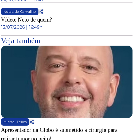
Notas do Carvalho
Vídeo: Neto de quem?
13/07/2026 | 16:49h
Veja também
Michel Telles
Apresentador da Globo é submetido a cirurgia para
D
retirar tumor no peito!
l