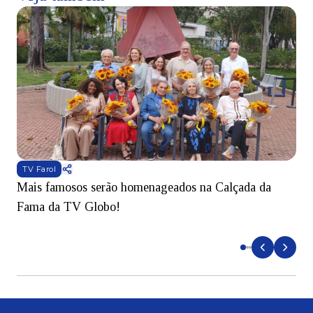
TV Farol
Mais famosos serão homenageados na Calçada da
S
Fama da TV Globo!
p
d