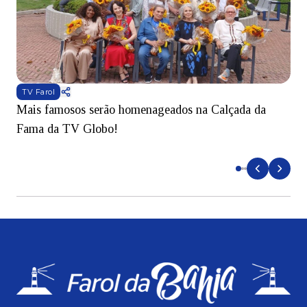
TV Farol
Mais famosos serão homenageados na Calçada da
S
Fama da TV Globo!
p
d