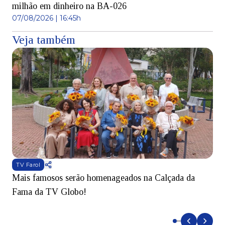
milhão em dinheiro na BA-026
07/08/2026 | 16:45h
Veja também
TV Farol
Mais famosos serão homenageados na Calçada da
S
Fama da TV Globo!
p
d