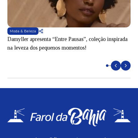
Moda & Beleza
Damyller apresenta “Entre Pausas”, coleção inspirada
S
na leveza dos pequenos momentos!