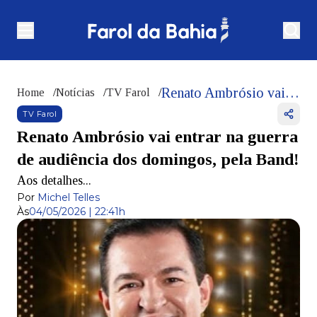
Renato Ambrósio vai entrar na guerra de audiência dos domingos, pela Band!
Home
/
Notícias
/
TV Farol
/
TV Farol
Renato Ambrósio vai entrar na guerra
de audiência dos domingos, pela Band!
Aos detalhes...
Por
Michel Telles
Às
04/05/2026 | 22:41h