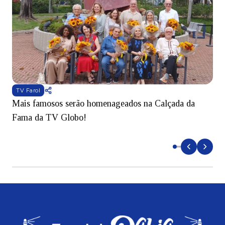
TV Farol
Mais famosos serão homenageados na Calçada da
S
Fama da TV Globo!
p
d