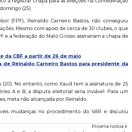
co a registrar chapa para as eleições na Confederação
 domingo (25).
bol (FPF), Reinaldo Carneiro Bastos, não conseguiu
derações. Mesmo com apoio de cerca de 30 clubes, o que
FPF e a federação do Mato Grosso assinariam a chapa de
e da CBF a partir de 26 de maio
a de Reinaldo Carneiro Bastos para presidente da
ira (20). No entanto, como Xaud tem a assinatura de 25
es A e B, a disputa eleitorial seria inviável. Para um
es, meta não alcançada por Reinaldo.
veis mudanças no procedimento do VAR e discutiu
Próxima notícia