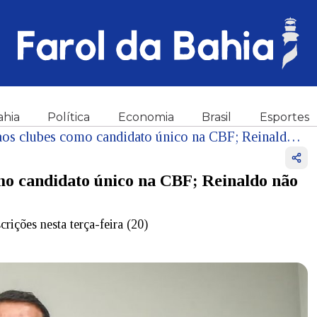
ahia
Política
Economia
Brasil
Esportes
Samuel Xaud se apresenta aos clubes como candidato único na CBF; Reinaldo não consegue montar chapa
mo candidato único na CBF; Reinaldo não
crições nesta terça-feira (20)