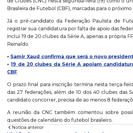
de Clubes (CNC) nesta segunda-feira (19) como o úni
Brasileira de Futebol (CBF), marcadas para o próximo
Já o pré-candidato da Federação Paulista de Fute
registrar sua candidatura por falta de apoio das fe
inclui 19 de 20 clubes da Série A, apenas a própria 
Reinaldo.
•
Samir Xaud confirma que será o novo president
•
19 de 20 clubes da Série A apoiam candidatur
CBF
O prazo final para inscrição termina nesta terça-fe
das 27 federações, além de 10 dos 40 clubes das Séri
candidato concorrer, precisa de ao menos 8 federaçõ
A reunião da CNC também comentou sobre possí
questões de calendário do futebol brasileiro.
Notícia anterior