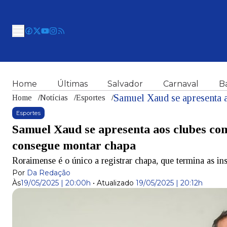
Home
Últimas
Salvador
Carnaval
B
Home
/
Notícias
/
Esportes
/
Esportes
Samuel Xaud se apresenta aos clubes co
consegue montar chapa
Roraimense é o único a registrar chapa, que termina as ins
Por
Da Redação
Às
19/05/2025 | 20:00h
•
Atualizado
19/05/2025 | 20:12h