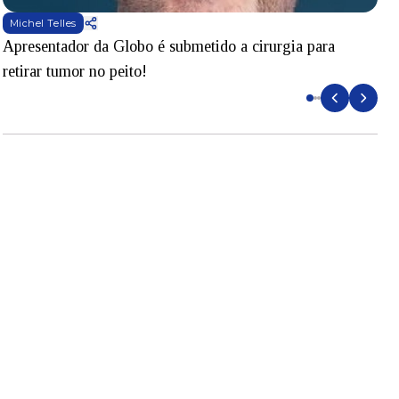
Michel Telles
Apresentador da Globo é submetido a cirurgia para
D
retirar tumor no peito!
l