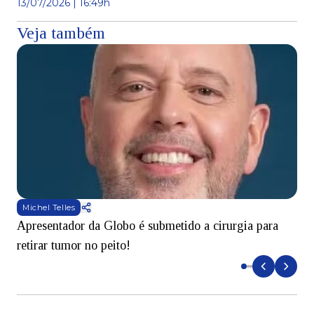
13/07/2026 | 16:49h
Veja também
Michel Telles
Apresentador da Globo é submetido a cirurgia para
D
retirar tumor no peito!