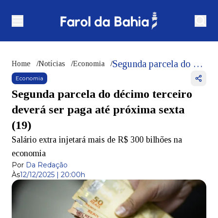
Segunda parcela do décimo terceiro deverá ser paga até próxima sexta (19)
Home
/
Notícias
/
Economia
/
Economia
Segunda parcela do décimo terceiro
deverá ser paga até próxima sexta
(19)
Salário extra injetará mais de R$ 300 bilhões na
economia
Por
Da Redação
Às
12/12/2025 | 20:00h