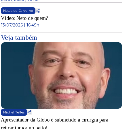
Notas do Carvalho
Vídeo: Neto de quem?
13/07/2026 | 16:49h
Veja também
Michel Telles
Apresentador da Globo é submetido a cirurgia para
D
retirar tumor no peito!
l