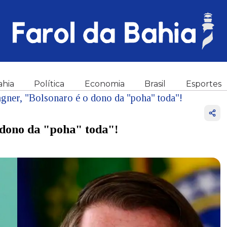
ahia
Política
Economia
Brasil
Esportes
ner, "Bolsonaro é o dono da "poha" toda"!
dono da "poha" toda"!