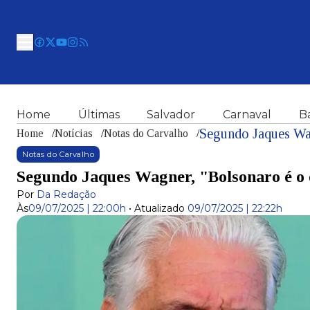
Home
Últimas
Salvador
Carnaval
B
Segundo Jaques Wag
Home
/
Notícias
/
Notas do Carvalho
/
Notas do Carvalho
Segundo Jaques Wagner, "Bolsonaro é o 
Por
Da Redação
Às
09/07/2025 | 22:00h
•
Atualizado
09/07/2025 | 22:22h