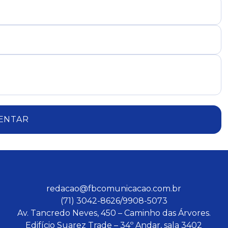
ENTAR
redacao@fbcomunicacao.com.br
(71) 3042-8626/9908-5073
Av. Tancredo Neves, 450 – Caminho das Árvores.
Edifício Suarez Trade – 34º Andar, sala 3402