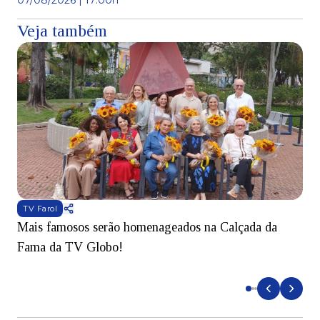
07/08/2026 | 17:00h
Veja também
TV Farol
Mais famosos serão homenageados na Calçada da
S
Fama da TV Globo!
p
d