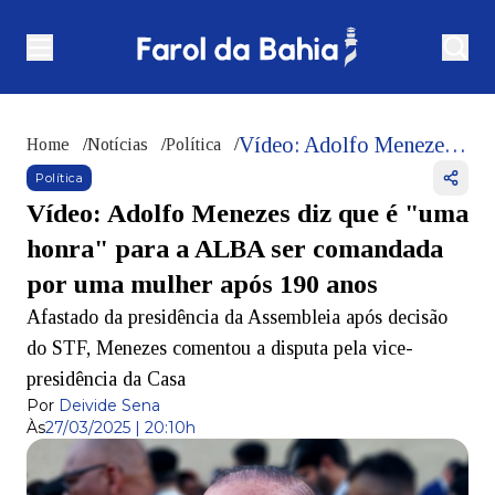
Vídeo: Adolfo Menezes diz que é "uma honra" para a ALBA ser comandada por uma mulher após 190 anos
Home
/
Notícias
/
Política
/
Política
Vídeo: Adolfo Menezes diz que é "uma
honra" para a ALBA ser comandada
por uma mulher após 190 anos
Afastado da presidência da Assembleia após decisão
do STF, Menezes comentou a disputa pela vice-
presidência da Casa
Por
Deivide Sena
Às
27/03/2025 | 20:10h