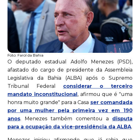
Foto:
Farol da Bahia
O deputado estadual Adolfo Menezes (PSD),
afastado do cargo de presidente da Assembleia
Legislativa da Bahia (ALBA) após o Supremo
Tribunal Federal
considerar o terceiro
mandato inconstitucional
, afirmou que é "uma
honra muito grande" para a Casa
ser comandada
por uma mulher pela primeira vez em 190
anos
. Menezes também comentou a
disputa
para a ocupação da vice-presidência da ALBA
.
Menezes iniciou afirmando que já sabia que