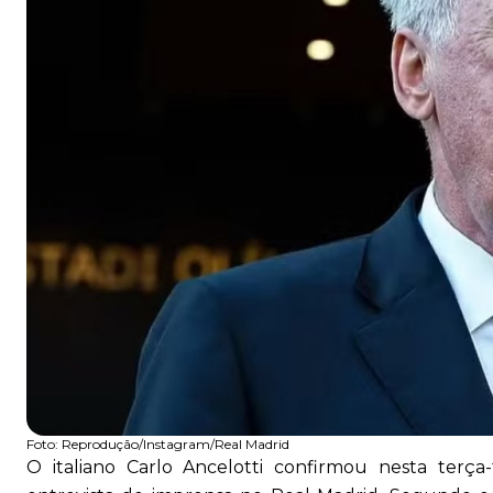
Foto:
Reprodução/Instagram/Real Madrid
O italiano Carlo Ancelotti confirmou nesta terça-