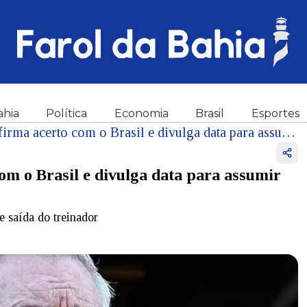
ahia
Política
Economia
Brasil
Esportes
Vídeo: Carlo Ancelotti confirma acerto com o Brasil e divulga data para assumir equipe; confira
om o Brasil e divulga data para assumir
e saída do treinador