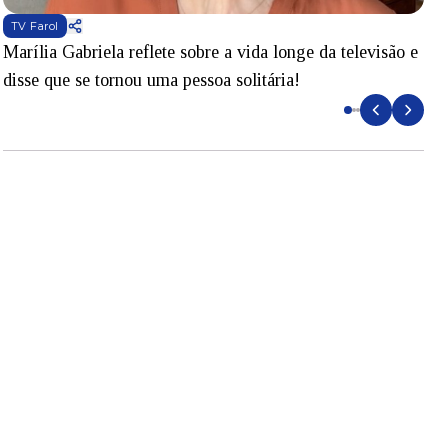
TV Farol
Marília Gabriela reflete sobre a vida longe da televisão e
B
disse que se tornou uma pessoa solitária!
L