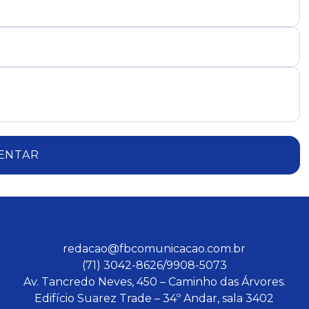
ENTAR
redacao@fbcomunicacao.com.br
(71) 3042-8626/9908-5073
Av. Tancredo Neves, 450 – Caminho das Árvores.
Edifício Suarez Trade – 34º Andar, sala 3402