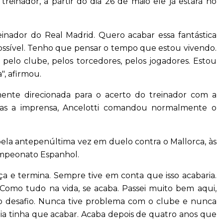
reinador, a partir do dia 26 de maio ele já estará no
treinador do Real Madrid. Quero acabar essa fantástica
ossível. Tenho que pensar o tempo que estou vivendo.
 pelo clube, pelos torcedores, pelos jogadores. Estou
", afirmou.
mente direcionada para o acerto do treinador com a
gadas a imprensa, Ancelotti comandou normalmente o
 pela antepenúltima vez em duelo contra o Mallorca, às
ampeonato Espanhol.
a e termina. Sempre tive em conta que isso acabaria.
Como tudo na vida, se acaba. Passei muito bem aqui,
o desafio. Nunca tive problema com o clube e nunca
a tinha que acabar. Acaba depois de quatro anos que