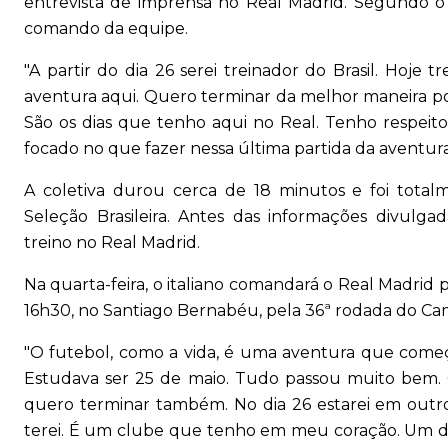
entrevista de imprensa no Real Madrid. Segundo o t
comando da equipe.
"A partir do dia 26 serei treinador do Brasil. Hoje 
aventura aqui. Quero terminar da melhor maneira p
São os dias que tenho aqui no Real. Tenho respeito
focado no que fazer nessa última partida da aventura
A coletiva durou cerca de 18 minutos e foi total
Seleção Brasileira. Antes das informações divul
treino no Real Madrid.
Na quarta-feira, o italiano comandará o Real Madrid
16h30, no Santiago Bernabéu, pela 36ª rodada do C
"O futebol, como a vida, é uma aventura que começ
Estudava ser 25 de maio. Tudo passou muito bem. 
quero terminar também. No dia 26 estarei em outr
terei. É um clube que tenho em meu coração. Um di