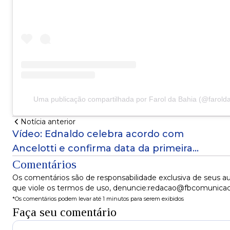
Uma publicação compartilhada por Farol da Bahia (@faroldab
Notícia anterior
Vídeo: Ednaldo celebra acordo com
Ancelotti e confirma data da primeira
convocação do novo treinador
Comentários
Os comentários são de responsabilidade exclusiva de seus au
que viole os termos de uso, denuncie:redacao@fbcomunica
*Os comentários podem levar até 1 minutos para serem exibidos
Faça seu comentário