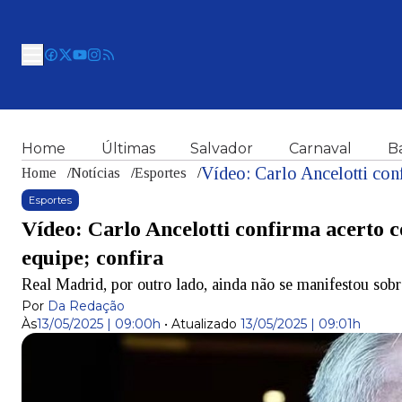
Home
Últimas
Salvador
Carnaval
B
Home
/
Notícias
/
Esportes
/
Esportes
Vídeo: Carlo Ancelotti confirma acerto c
equipe; confira
Real Madrid, por outro lado, ainda não se manifestou sobr
Por
Da Redação
Às
13/05/2025 | 09:00h
•
Atualizado
13/05/2025 | 09:01h