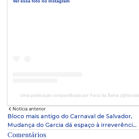
Ver essa foto no Instagram
Uma publicação compartilhada por Farol da Bahia (@faroldab
Notícia anterior
Bloco mais antigo do Carnaval de Salvador,
Mudança do Garcia dá espaço à irreverência
e à criatividade em 2024
Comentários