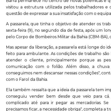
Barra permanece no centro de novas polêmicas e qu
visitou a estrutura utilizada pelos trabalhadore
questão de expressar a sua insatisfação com o equip
A passarela, que tinha o objetivo de atender os trab
sexta-feira (9), no segundo dia de festa, após um lo
pelo Corpo de Bombeiros Militar da Bahia (CBM-BA), 
Mas apesar da liberação, a passarela está longe do id
feito para ambulante. As condições de trabalho são 
atender o cliente, principalmente porque as pes
comunicação com o folião. Além disso, a chuva
conseguimos nem descansar nessas condições", con
com o Farol da Bahia.
Ela também ressalta que a ideia da passarela tem 
conseguiu vender bem desde que veio para cá. A
complicado até para ir pegar as mercadorias. Se
precisamos ficar, a necessidade obriga", completa a t