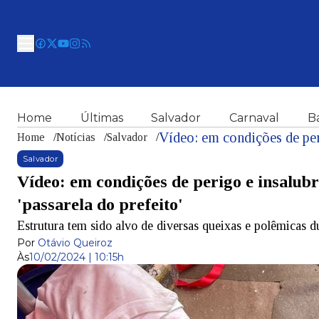
Home
Últimas
Salvador
Carnaval
B
Home
/
Notícias
/
Salvador
/
Salvador
Vídeo: em condições de perigo e insalu
'passarela do prefeito'
Estrutura tem sido alvo de diversas queixas e polêmicas 
Por
Otávio Queiroz
Às
10/02/2024 | 10:15h