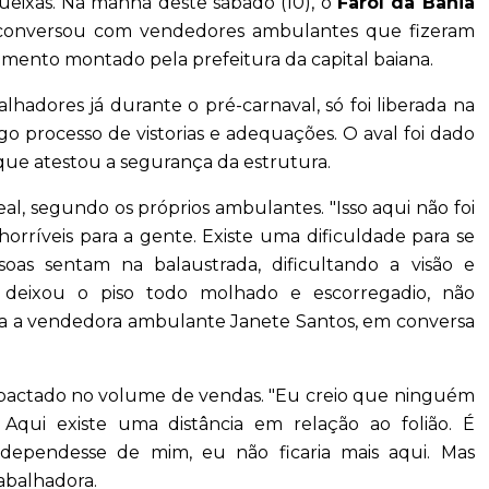
eixas. Na manhã deste sábado (10), o
Farol da Bahia
s e conversou com vendedores ambulantes que fizeram
amento montado pela prefeitura da capital baiana.
alhadores já durante o pré-carnaval, só foi liberada na
ngo processo de vistorias e adequações. O aval foi dado
que atestou a segurança da estrutura.
eal, segundo os próprios ambulantes. "Isso aqui não foi
horríveis para a gente. Existe uma dificuldade para se
soas sentam na balaustrada, dificultando a visão e
 deixou o piso todo molhado e escorregadio, não
ta a vendedora ambulante Janete Santos, em conversa
impactado no volume de vendas. "Eu creio que ninguém
qui existe uma distância em relação ao folião. É
 dependesse de mim, eu não ficaria mais aqui. Mas
rabalhadora.