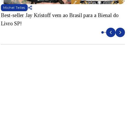
Michel Telles
Best-seller Jay Kristoff vem ao Brasil para a Bienal do
S
Livro SP!
B