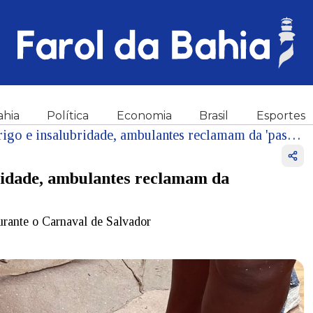
ahia
Política
Economia
Brasil
Esportes
Vídeo: em condições de perigo e insalubridade, ambulantes reclamam da 'passarela do prefeito'
bridade, ambulantes reclamam da
durante o Carnaval de Salvador