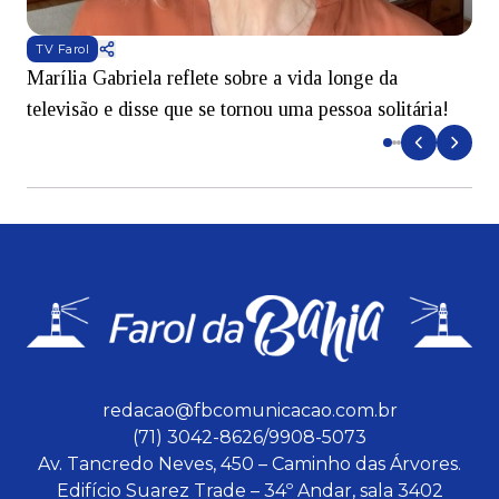
TV Farol
Marília Gabriela reflete sobre a vida longe da
B
televisão e disse que se tornou uma pessoa solitária!
L
redacao@fbcomunicacao.com.br
(71) 3042-8626/9908-5073
Av. Tancredo Neves, 450 – Caminho das Árvores.
Edifício Suarez Trade – 34º Andar, sala 3402