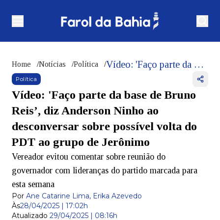
Vídeo: 'Faço parte da base de Bruno Reis’, diz Anderson Ninho ao desconversar sobre possível volta do PDT ao grupo de Jerônimo
Home
/
Notícias
/
Política
/
Política
Vídeo: 'Faço parte da base de Bruno
Reis’, diz Anderson Ninho ao
desconversar sobre possível volta do
PDT ao grupo de Jerônimo
Vereador evitou comentar sobre reunião do
governador com lideranças do partido marcada para
esta semana
Por
Ane Catarine Lima, Erika Azevedo
Às
28/04/2025 | 17:02h
Atualizado
29/04/2025 | 08:16h