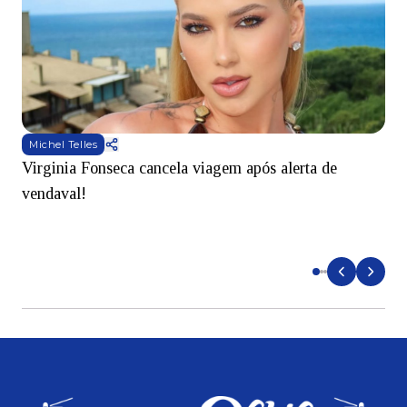
Michel Telles
Virginia Fonseca cancela viagem após alerta de
C
vendaval!
t