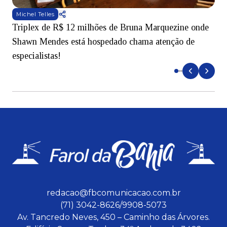
Michel Telles
Triplex de R$ 12 milhões de Bruna Marquezine onde
M
Shawn Mendes está hospedado chama atenção de
t
especialistas!
redacao@fbcomunicacao.com.br
(71) 3042-8626/9908-5073
Av. Tancredo Neves, 450 – Caminho das Árvores.