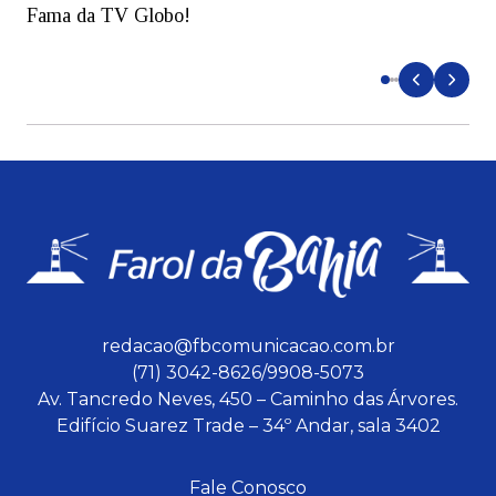
Fama da TV Globo!
p
d
redacao@fbcomunicacao.com.br
(71) 3042-8626/9908-5073
Av. Tancredo Neves, 450 – Caminho das Árvores.
Edifício Suarez Trade – 34º Andar, sala 3402
Fale Conosco