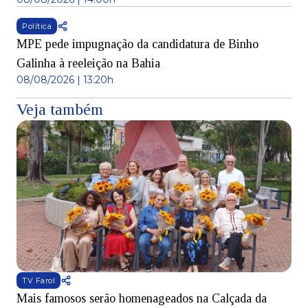
Política
MPE pede impugnação da candidatura de Binho
Galinha à reeleição na Bahia
08/08/2026 | 13:20h
Veja também
TV Farol
Mais famosos serão homenageados na Calçada da
S