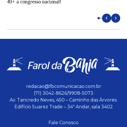
40+ a congresso nacional!
e
redacao@fbcomunicacao.com.br
(71) 3042-8626/9908-5073
Av. Tancredo Neves, 450 – Caminho das Árvores.
Edifício Suarez Trade – 34º Andar, sala 3402
Fale Conosco