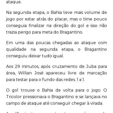
ataque.
Na segunda etapa, o Bahia teve mais volume de
jogo por estar atrás do placar, mas o time pouco
conseguia finalizar na direção do gol e isso não
trazia perigo para meta do Bragantino.
Em uma das poucas chegadas ao ataque com
qualidade na segunda etapa, o Bragantino
conseguiu deixar tudo igual.
Aos 29 minutos, após cruzamento de Juba para
área, Willian José apareceu livre de marcação
para testar para o fundo das redes. 1 a 1.
O gol trouxe o Bahia de volta para o jogo. O
Tricolor pressionava o Bragantino e se lançava no
campo de ataque até conseguir chegar à virada.