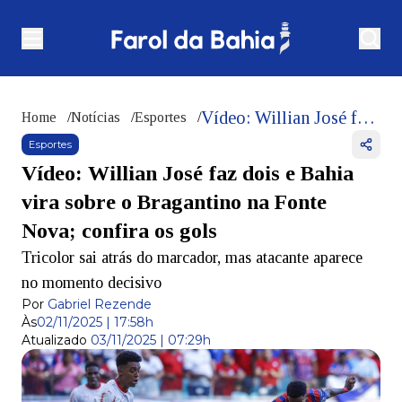
Vídeo: Willian José faz dois e Bahia vira sobre o Bragantino na Fonte Nova; confira os gols
Home
/
Notícias
/
Esportes
/
Esportes
Vídeo: Willian José faz dois e Bahia
vira sobre o Bragantino na Fonte
Nova; confira os gols
Tricolor sai atrás do marcador, mas atacante aparece
no momento decisivo
Por
Gabriel Rezende
Às
02/11/2025 | 17:58h
Atualizado
03/11/2025 | 07:29h