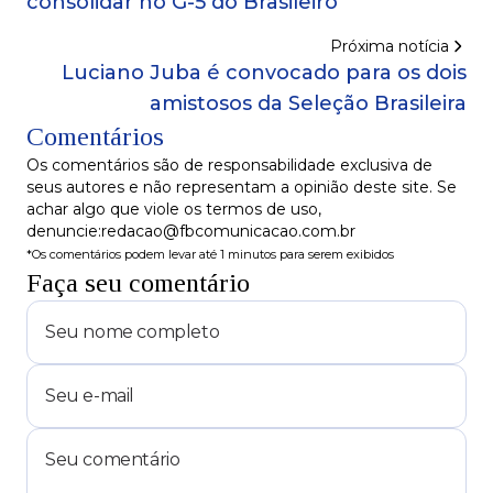
consolidar no G-5 do Brasileiro
Próxima notícia
Luciano Juba é convocado para os dois
amistosos da Seleção Brasileira
Comentários
Os comentários são de responsabilidade exclusiva de
seus autores e não representam a opinião deste site. Se
achar algo que viole os termos de uso,
denuncie:redacao@fbcomunicacao.com.br
*Os comentários podem levar até 1 minutos para serem exibidos
Faça seu comentário