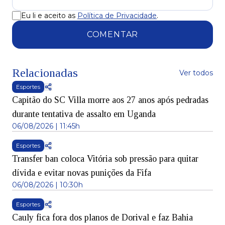
Eu li e aceito as
Política de Privacidade
.
COMENTAR
Relacionadas
Ver todos
Esportes
Capitão do SC Villa morre aos 27 anos após pedradas
durante tentativa de assalto em Uganda
06/08/2026 | 11:45h
Esportes
Transfer ban coloca Vitória sob pressão para quitar
dívida e evitar novas punições da Fifa
06/08/2026 | 10:30h
Esportes
Cauly fica fora dos planos de Dorival e faz Bahia