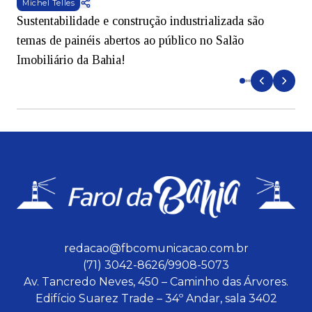
Michel Telles
Sustentabilidade e construção industrializada são
E
temas de painéis abertos ao público no Salão
i
Imobiliário da Bahia!
redacao@fbcomunicacao.com.br
(71) 3042-8626/9908-5073
Av. Tancredo Neves, 450 – Caminho das Árvores.
Edifício Suarez Trade – 34º Andar, sala 3402