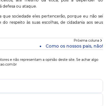
conceitos, até mesmo da ética, pois a depender do
rá defesa ou ataque.
a que sociedade eles pertencerão, porque eu não sei
e do respeito às suas escolhas, de cidadania aos seus
Próxima coluna
Como os nossos pais, não!
tores e não representam a opinião deste site. Se achar algo
cao.com.br