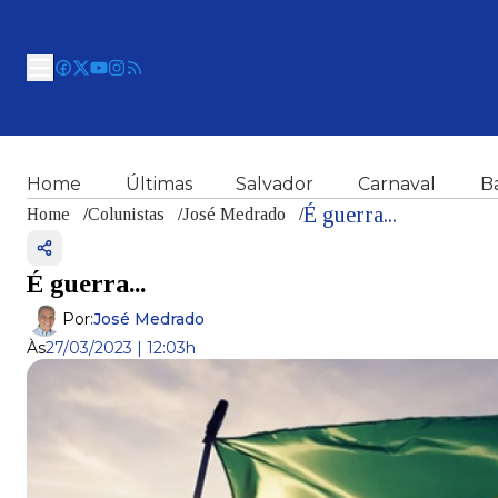
Home
Últimas
Salvador
Carnaval
B
É guerra...
Home
/
Colunistas
/
José Medrado
/
É guerra...
Por:
José Medrado
Às
27/03/2023 | 12:03h