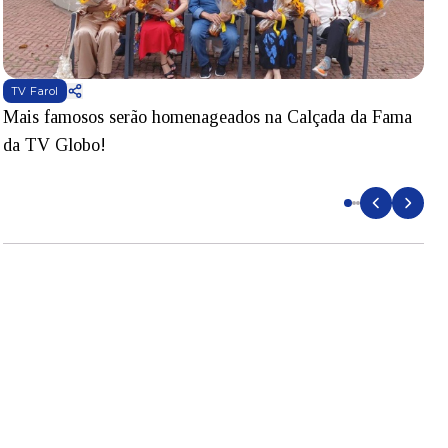
TV Farol
Mais famosos serão homenageados na Calçada da Fama
S
da TV Globo!
p
d