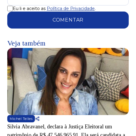
Eu li e aceito as
Política de Privacidade
.
COMENTAR
Veja também
Michel Telles
Silvia Abravanel, declara à Justiça Eleitoral um
M
patrimônio de R$ 47.546.965,91. Ela será candidata a
m