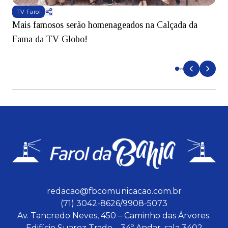
TV Farol
Mais famosos serão homenageados na Calçada da
S
Fama da TV Globo!
p
d
redacao@fbcomunicacao.com.br
(71) 3042-8626/9908-5073
Av. Tancredo Neves, 450 – Caminho das Árvores.
Edifício Suarez Trade – 34º Andar, sala 3402