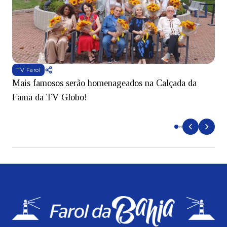
TV Farol
Mais famosos serão homenageados na Calçada da
S
Fama da TV Globo!
p
d