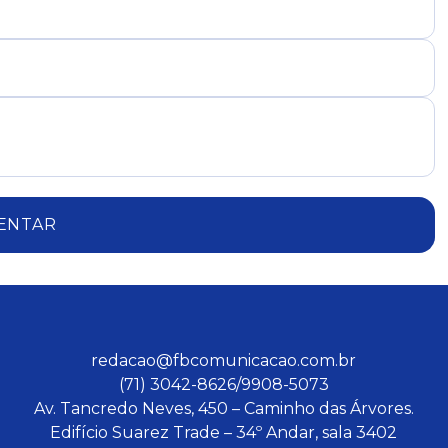
ENTAR
redacao@fbcomunicacao.com.br
(71) 3042-8626/9908-5073
Av. Tancredo Neves, 450 – Caminho das Árvores.
Edifício Suarez Trade – 34º Andar, sala 3402