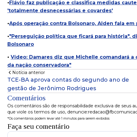
•
Flávio faz publicação e classifica medidas cau
'totalmente desnecessárias e covardes'
•
Após operação contra Bolsonaro, Alden fala em 
•
"Perseguição política que ficará para história",
Bolsonaro
•
Vídeo: Damares diz que Michelle comandará a o
da nação conservadora"
Notícia anterior
TCE-BA aprova contas do segundo ano de
gestão de Jerônimo Rodrigues
Comentários
Os comentários são de responsabilidade exclusiva de seus au
que viole os termos de uso, denuncie:redacao@fbcomunica
*Os comentários podem levar até 1 minutos para serem exibidos
Faça seu comentário