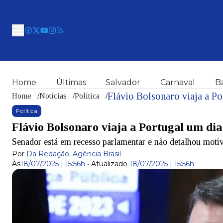
Home
Últimas
Salvador
Carnaval
B
Flávio Bolsonaro viaja a Po
Home
/
Notícias
/
Política
/
Política
Flávio Bolsonaro viaja a Portugal um dia
Senador está em recesso parlamentar e não detalhou moti
Por
Da Redação, Agência Brasil
Às
18/07/2025 | 15:56h
•
Atualizado
18/07/2025 | 15:56h