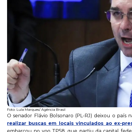
Foto:
Lula Marques/ Agência Brasil
O senador Flávio Bolsonaro (PL-RJ) deixou o país na
realizar buscas em locais vinculados ao ex-pres
embarcou no voo TP58, que partiu da capital feder