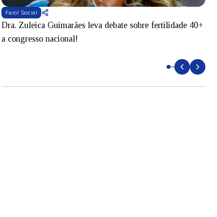
Farol Social
Dra. Zuleica Guimarães leva debate sobre fertilidade 40+
T
a congresso nacional!
S
e