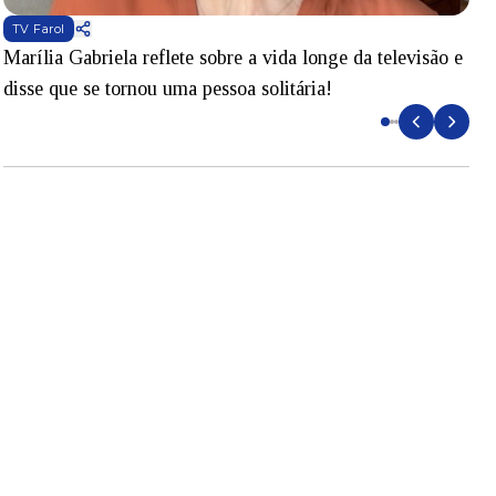
TV Farol
Marília Gabriela reflete sobre a vida longe da televisão e
B
disse que se tornou uma pessoa solitária!
L