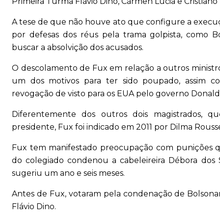
Primeira Turma Flávio Dino, Cármen Lúcia e Cristiano 
A tese de que não houve ato que configure a execuç
por defesas dos réus pela trama golpista, como B
buscar a absolvição dos acusados.
O descolamento de Fux em relação a outros ministr
um dos motivos para ter sido poupado, assim 
revogação de visto para os EUA pelo governo Donal
Diferentemente dos outros dois magistrados, q
presidente, Fux foi indicado em 2011 por Dilma Rousse
Fux tem manifestado preocupação com punições qu
do colegiado condenou a cabeleireira Débora dos 
sugeriu um ano e seis meses.
Antes de Fux, votaram pela condenação de Bolsonaro
Flávio Dino.