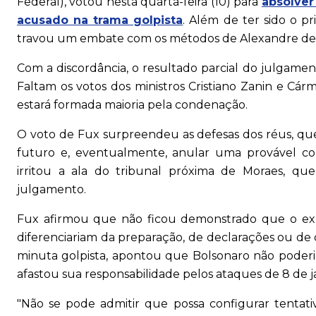
Federal), votou nesta quarta-feira (10) para
absolver
acusado na trama golpista
. Além de ter sido o p
travou um embate com os métodos de Alexandre de M
Com a discordância, o resultado parcial do julgame
Faltam os votos dos ministros Cristiano Zanin e Cár
estará formada maioria pela condenação.
O voto de Fux surpreendeu as defesas dos réus, qu
futuro e, eventualmente, anular uma provável co
irritou a ala do tribunal próxima de Moraes, 
julgamento.
Fux afirmou que não ficou demonstrado que o ex-p
diferenciariam da preparação, de declarações ou de
minuta golpista, apontou que Bolsonaro não poder
afastou sua responsabilidade pelos ataques de 8 de j
"Não se pode admitir que possa configurar tentati