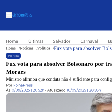
Home
Últimas
Salvador
Carnaval
B
Home
/
Notícias
/
Política
/
Política
Fux vota para absolver Bolsonaro por tr
Moraes
Ministro afirmou que conduta não é suficiente para conf
Por
FolhaPress
Às
10/09/2025 | 20:52h
•
Atualizado
10/09/2025 | 20:58h