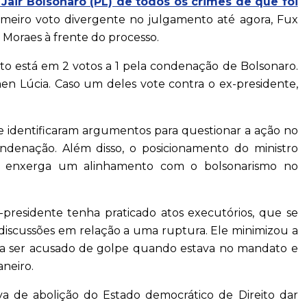
 Jair Bolsonaro (PL) de todos os crimes de que foi
rimeiro voto divergente no julgamento até agora, Fux
oraes à frente do processo.
nto está em 2 votos a 1 pela condenação de Bolsonaro.
men Lúcia. Caso um deles vote contra o ex-presidente,
e identificaram argumentos para questionar a ação no
ndenação. Além disso, o posicionamento do ministro
que enxerga um alinhamento com o bolsonarismo no
residente tenha praticado atos executórios, que se
 discussões em relação a uma ruptura. Ele minimizou a
ia ser acusado de golpe quando estava no mandato e
aneiro.
va de abolição do Estado democrático de Direito dar