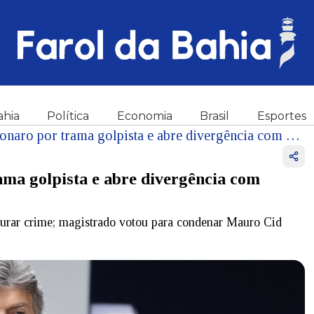
ahia
Política
Economia
Brasil
Esportes
Fux vota para absolver Bolsonaro por trama golpista e abre divergência com Moraes
ama golpista e abre divergência com
igurar crime; magistrado votou para condenar Mauro Cid