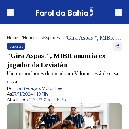
"Gira Aspas!", MIBR anuncia ex-jogador da Leviatán
Home
/
Notícias
/
Esportes
/
Esportes
"Gira Aspas!", MIBR anuncia ex-
jogador da Leviatán
Um dos melhores do mundo no Valorant está de casa
nova
Por
Da Redação, Victor Lee
Às
27/11/2024 | 19:11h
Atualizado
27/11/2024 | 19:17h