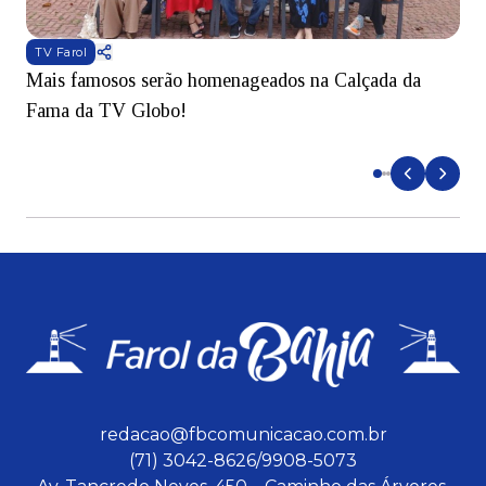
TV Farol
Mais famosos serão homenageados na Calçada da
S
Fama da TV Globo!
p
d
redacao@fbcomunicacao.com.br
(71) 3042-8626/9908-5073