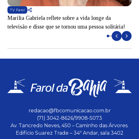
TV Farol
Marília Gabriela reflete sobre a vida longe da
B
televisão e disse que se tornou uma pessoa solitária!
L
redacao@fbcomunicacao.com.br
(71) 3042-8626/9908-5073
Av. Tancredo Neves, 450 – Caminho das Árvores.
Edifício Suarez Trade – 34º Andar, sala 3402