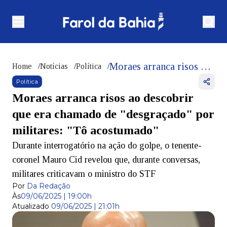
Moraes arranca risos ao descobrir que era chamado de "desgraçado" por militares: "Tô acostumado"
Home
/
Notícias
/
Política
/
Política
Moraes arranca risos ao descobrir
que era chamado de "desgraçado" por
militares: "Tô acostumado"
Durante interrogatório na ação do golpe, o tenente-
coronel Mauro Cid revelou que, durante conversas,
militares criticavam o ministro do STF
Por
Da Redação
Às
09/06/2025 | 19:00h
Atualizado
09/06/2025 | 21:01h