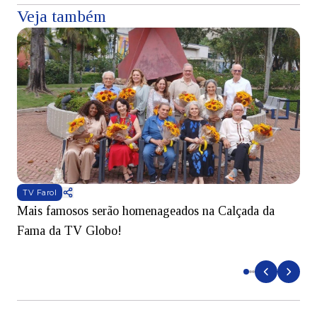
Veja também
TV Farol
Mais famosos serão homenageados na Calçada da
S
Fama da TV Globo!
p
d