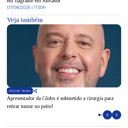
em flagrante em Salvador
07/08/2026 | 11:50h
Veja também
Michel Telles
Apresentador da Globo é submetido a cirurgia para
D
retirar tumor no peito!