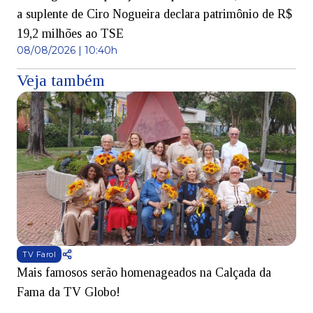
a suplente de Ciro Nogueira declara patrimônio de R$
19,2 milhões ao TSE
08/08/2026 | 10:40h
Veja também
TV Farol
Mais famosos serão homenageados na Calçada da
S
Fama da TV Globo!
p
d