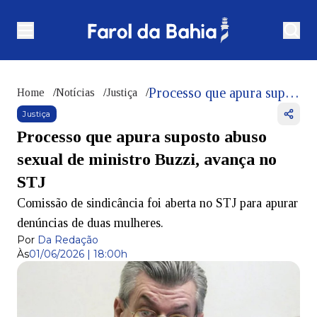
Processo que apura suposto abuso sexual de ministro Buzzi, avança no STJ
Home
/
Notícias
/
Justiça
/
Justiça
Processo que apura suposto abuso
sexual de ministro Buzzi, avança no
STJ
Comissão de sindicância foi aberta no STJ para apurar
denúncias de duas mulheres.
Por
Da Redação
Às
01/06/2026 | 18:00h