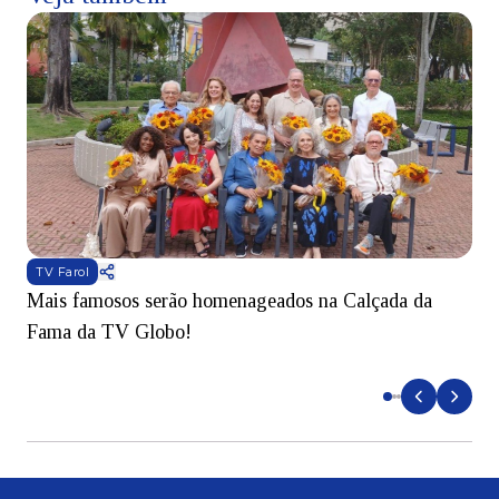
TV Farol
Mais famosos serão homenageados na Calçada da
S
Fama da TV Globo!
p
d