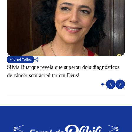
Michel Telles
Silvia Buarque revela que superou dois diagnósticos
A
de câncer sem acreditar em Deus!
r