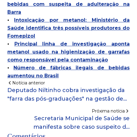
bebidas com suspeita de adulteração na
Barra
•
Intoxicação por metanol: Ministério da
Saúde identifica três possíveis produtores do
Fomepizol
•
Principal linha de investigação aponta
metanol usado na higienização de garrafas
como responsável pela contaminação
•
Número de fábricas ilegais de bebidas
aumentou no Brasil
Notícia anterior
Deputado Niltinho cobra investigação da
"farra das pós-graduações" na gestão de
Bruno Reis: "Vergonhosa atitude"
Próxima notícia
Secretaria Municipal de Saúde se
manifesta sobre caso suspeito de
Comentários
intoxicação por metanol em Salvador