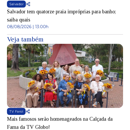
Salvador
Salvador tem quatorze praia impróprias para banho;
saiba quais
08/08/2026 | 13:00h
Veja também
TV Farol
Mais famosos serão homenageados na Calçada da
S
Fama da TV Globo!
p