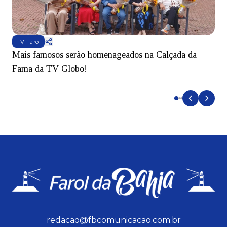
TV Farol
Mais famosos serão homenageados na Calçada da
S
Fama da TV Globo!
p
d
redacao@fbcomunicacao.com.br