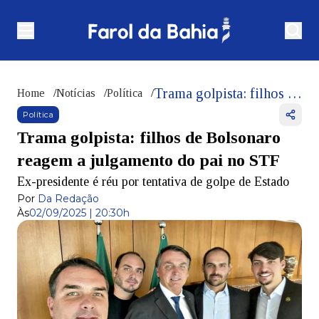
Trama golpista: filhos de Bolsonaro reagem a julgamento do pai no STF
Home
/
Notícias
/
Política
/
Política
Trama golpista: filhos de Bolsonaro
reagem a julgamento do pai no STF
Ex-presidente é réu por tentativa de golpe de Estado
Por
Da Redação
Às
02/09/2025 | 20:30h