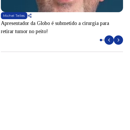
Michel Telles
Apresentador da Globo é submetido a cirurgia para
D
retirar tumor no peito!
l