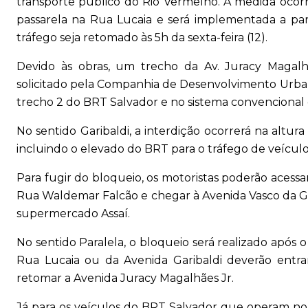
transporte público do Rio Vermelho. A medida ocor
passarela na Rua Lucaia e será implementada a parti
tráfego seja retomado às 5h da sexta-feira (12).
Devido às obras, um trecho da Av. Juracy Magalh
solicitado pela Companhia de Desenvolvimento Urban
trecho 2 do BRT Salvador e no sistema convencional 
No sentido Garibaldi, a interdição ocorrerá na altur
incluindo o elevado do BRT para o tráfego de veículos
Para fugir do bloqueio, os motoristas poderão acessar
Rua Waldemar Falcão e chegar à Avenida Vasco da G
supermercado Assaí.
No sentido Paralela, o bloqueio será realizado após o
Rua Lucaia ou da Avenida Garibaldi deverão entra
retomar a Avenida Juracy Magalhães Jr.
Já para os veículos do BRT Salvador que operam no s