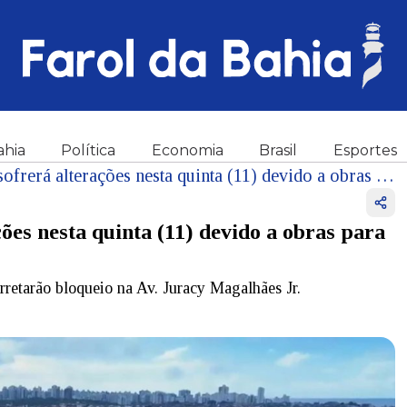
ahia
Política
Economia
Brasil
Esportes
Trânsito no Rio Vermelho sofrerá alterações nesta quinta (11) devido a obras para instalação de passarela
ões nesta quinta (11) devido a obras para
rretarão bloqueio na Av. Juracy Magalhães Jr.