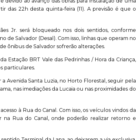
re devido ao avanço das obras para instalação de uma
r das 22h desta quinta-feira (11). A previsão é que o
ães Jr. será bloqueado nos dois sentidos, conforme
o de Salvador (Desal). Com isso, linhas que operam no
de ônibus de Salvador sofrerão alterações.
a da Estação BRT Vale das Pedrinhas / Hora da Criança,
 particulares.
 a Avenida Santa Luzia, no Horto Florestal, seguir pela
ama, nas imediações da Lucaia ou nas proximidades do
 acesso à Rua do Canal. Com isso, os veículos vindos da
r na Rua do Canal, onde poderão realizar retorno e
entido Terminal da Lapa, ao deixarem a via exclusiva,