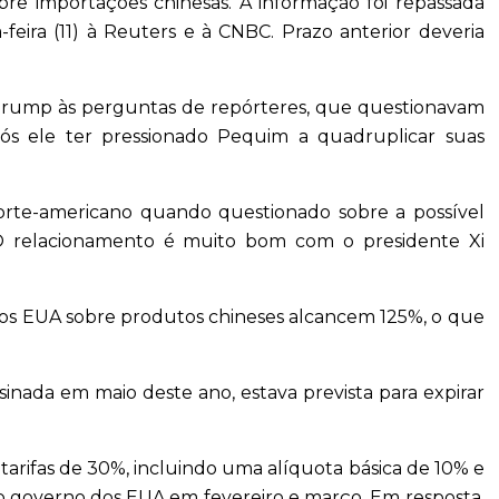
obre importações chinesas. A informação foi repassada
eira (11) à Reuters e à CNBC. Prazo anterior deveria
 Trump às perguntas de repórteres, que questionavam
após ele ter pressionado Pequim a quadruplicar suas
orte-americano quando questionado sobre a possível
 O relacionamento é muito bom com o presidente Xi
dos EUA sobre produtos chineses alcancem 125%, o que
ssinada em maio deste ano, estava prevista para expirar
 tarifas de 30%, incluindo uma alíquota básica de 10% e
elo governo dos EUA em fevereiro e março. Em resposta,