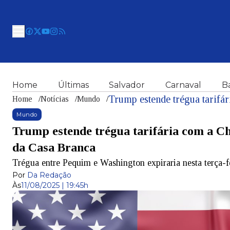
Home
Últimas
Salvador
Carnaval
B
Home
/
Notícias
/
Mundo
/
Mundo
Trump estende trégua tarifária com a Ch
da Casa Branca
Trégua entre Pequim e Washington expiraria nesta terça-f
Por
Da Redação
Às
11/08/2025 | 19:45h