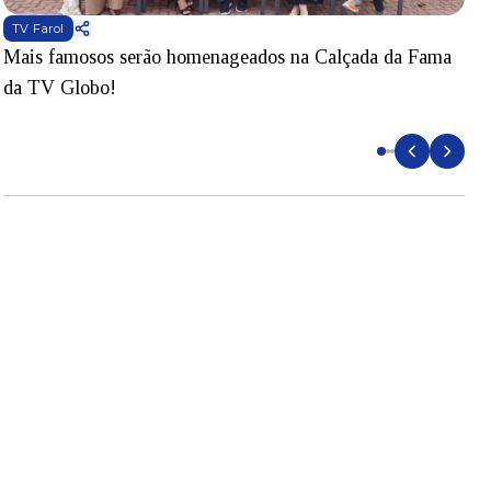
TV Farol
Mais famosos serão homenageados na Calçada da Fama
S
da TV Globo!
p
d