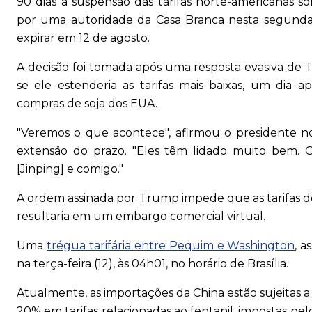
90 dias a suspensão das tarifas norte-americanas s
por uma autoridade da Casa Branca nesta segunda-f
expirar em 12 de agosto.
A decisão foi tomada após uma resposta evasiva de
se ele estenderia as tarifas mais baixas, um dia 
compras de soja dos EUA.
"Veremos o que acontece", afirmou o presidente n
extensão do prazo. "Eles têm lidado muito bem.
[Jinping] e comigo."
A ordem assinada por Trump impede que as tarifas 
resultaria em um embargo comercial virtual.
Uma
trégua tarifária entre Pequim e Washington
, a
na terça-feira (12), às 04h01, no horário de Brasília.
Atualmente, as importações da China estão sujeitas a
20% em tarifas relacionadas ao fentanil, impostas p