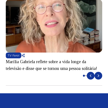
TV Farol
Marília Gabriela reflete sobre a vida longe da
B
televisão e disse que se tornou uma pessoa solitária!
L