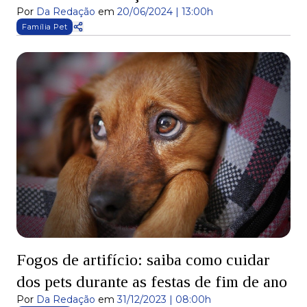
Por
Da Redação
em
20/06/2024 | 13:00h
Família Pet
Fogos de artifício: saiba como cuidar
dos pets durante as festas de fim de ano
Por
Da Redação
em
31/12/2023 | 08:00h