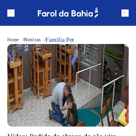
Família Pet
Home
/
Notícias
/