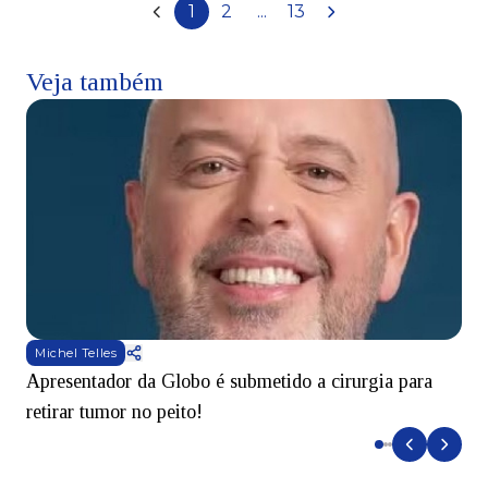
1
2
...
13
Veja também
Michel Telles
Apresentador da Globo é submetido a cirurgia para
D
retirar tumor no peito!