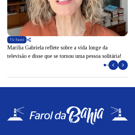
TV Farol
Marília Gabriela reflete sobre a vida longe da
B
televisão e disse que se tornou uma pessoa solitária!
L