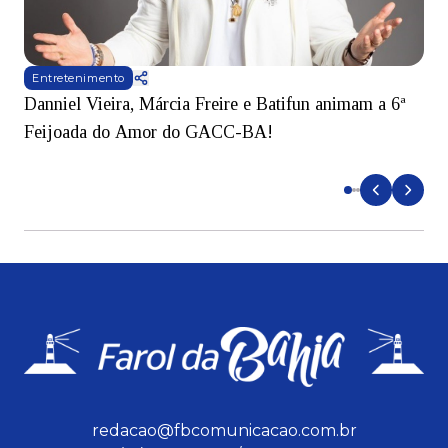
Entretenimento
Danniel Vieira, Márcia Freire e Batifun animam a 6ª
S
Feijoada do Amor do GACC-BA!
t
I
redacao@fbcomunicacao.com.br