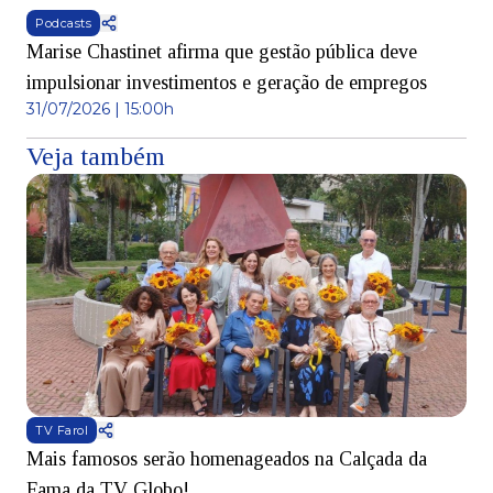
Podcasts
Marise Chastinet afirma que gestão pública deve
impulsionar investimentos e geração de empregos
31/07/2026 | 15:00h
Veja também
TV Farol
Mais famosos serão homenageados na Calçada da
S
Fama da TV Globo!
p