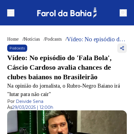
Vídeo: No episódio do 'Fala Bola', Cáscio Cardoso avalia chances de clubes baianos no Brasileirão
Home
/
Notícias
/
Podcasts
/
Podcasts
Vídeo: No episódio do 'Fala Bola',
Cáscio Cardoso avalia chances de
clubes baianos no Brasileirão
Na opinião do jornalista, o Rubro-Negro Baiano irá
"lutar para não cair"
Por
Deivide Sena
Às
29/03/2025 | 12:00h