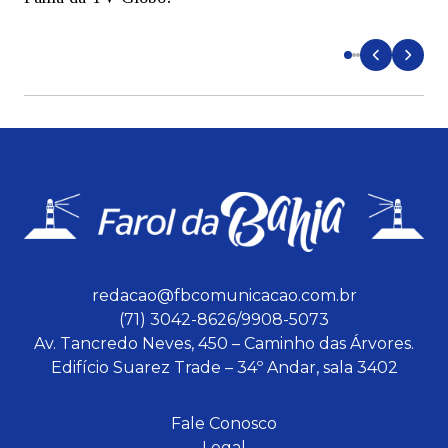
d
redacao@fbcomunicacao.com.br
(71) 3042-8626/9908-5073
Av. Tancredo Neves, 450 – Caminho das Árvores.
Edifício Suarez Trade – 34º Andar, sala 3402
Fale Conosco
Legal