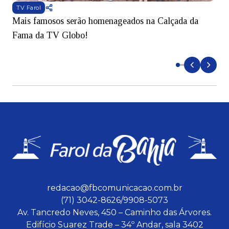
TV Farol
Mais famosos serão homenageados na Calçada da
S
Fama da TV Globo!
p
d
redacao@fbcomunicacao.com.br
(71) 3042-8626/9908-5073
Av. Tancredo Neves, 450 – Caminho das Árvores.
Edifício Suarez Trade – 34º Andar, sala 3402