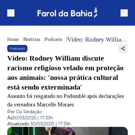
Vídeo: Rodney William discute racismo religioso velado em proteção aos animais: 'nossa prática cultural está sendo exterminada'
Home
/
Notícias
/
Podcasts
/
Podcasts
Vídeo: Rodney William discute
racismo religioso velado em proteção
aos animais: 'nossa prática cultural
está sendo exterminada'
Assunto foi resgatado no Podomblé após declarações
da vereadora Marcelle Moraes
Por
Da Redação
Às
30/03/2025 | 17:33h
Atualizado
30/03/2025 | 17:35h