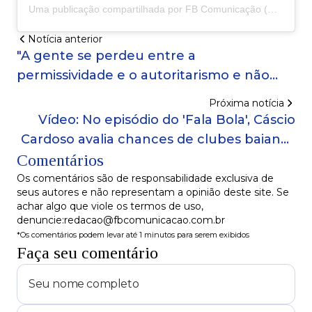
Uma publicação compartilhada por FB Comunicação (@fb_comunicacao)
Notícia anterior
"A gente se perdeu entre a
permissividade e o autoritarismo e não
estamos encontrando um meio termo
Próxima notícia
nisso", diz psicóloga sobre a liberdade
Vídeo: No episódio do 'Fala Bola', Cáscio
digital dos jovens
Cardoso avalia chances de clubes baianos
Comentários
no Brasileirão
Os comentários são de responsabilidade exclusiva de
seus autores e não representam a opinião deste site. Se
achar algo que viole os termos de uso,
denuncie:redacao@fbcomunicacao.com.br
*Os comentários podem levar até 1 minutos para serem exibidos
Faça seu comentário