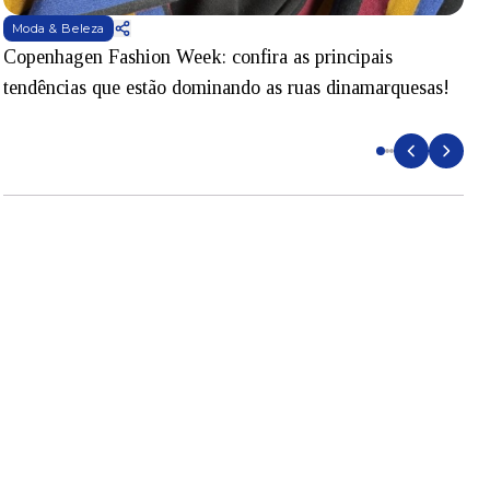
Moda & Beleza
Copenhagen Fashion Week: confira as principais
B
tendências que estão dominando as ruas dinamarquesas!
p