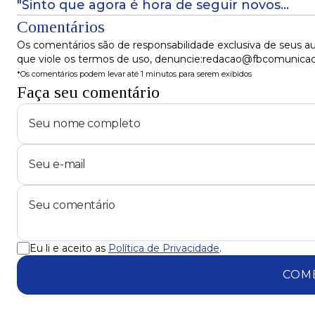
"Sinto que agora é hora de seguir novos
rumos"
Comentários
Os comentários são de responsabilidade exclusiva de seus au
que viole os termos de uso, denuncie:redacao@fbcomunica
*Os comentários podem levar até 1 minutos para serem exibidos
Faça seu comentário
Eu li e aceito as
Política de Privacidade
.
COM