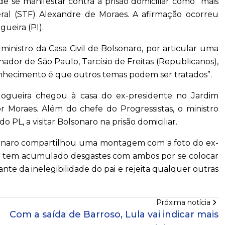
de se manifestar contra a prisão domiciliar como "mais
al (STF) Alexandre de Moraes. A afirmação ocorreu
gueira (PI).
inistro da Casa Civil de Bolsonaro, por articular uma
dor de São Paulo, Tarcísio de Freitas (Republicanos),
nhecimento é que outros temas podem ser tratados”.
Nogueira chegou à casa do ex-presidente no Jardim
or Moraes. Além do chefe do Progressistas, o ministro
PL, a visitar Bolsonaro na prisão domiciliar.
olsonaro compartilhou uma montagem com a foto do ex-
tar tem acumulado desgastes com ambos por se colocar
nte da inelegibilidade do pai e rejeita qualquer outras
Próxima notícia
Com a saída de Barroso, Lula vai indicar mais