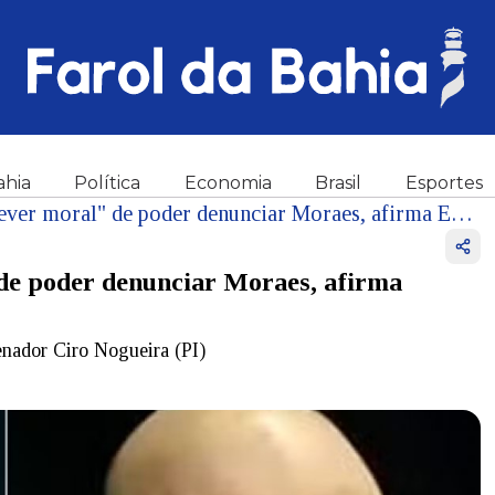
ahia
Política
Economia
Brasil
Esportes
Visitas de Bolsonaro têm "dever moral" de poder denunciar Moraes, afirma Eduardo Bolsonaro
 de poder denunciar Moraes, afirma
senador Ciro Nogueira (PI)