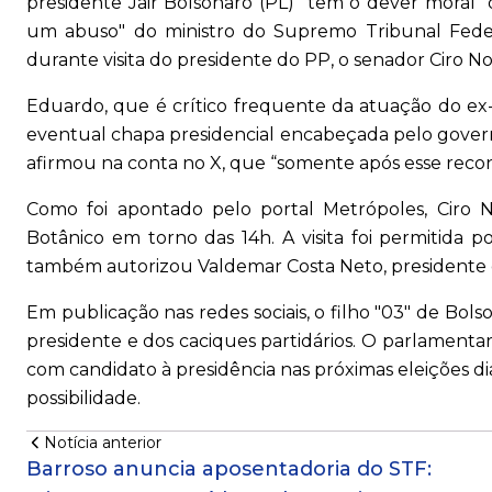
presidente Jair Bolsonaro (PL) "tem o dever moral" 
um abuso" do ministro do Supremo Tribunal Feder
durante visita do presidente do PP, o senador Ciro No
Eduardo, que é crítico frequente da atuação do ex-m
eventual chapa presidencial encabeçada pelo governa
afirmou na conta no X, que “somente após esse reco
Como foi apontado pelo portal Metrópoles, Ciro 
Botânico em torno das 14h. A visita foi permitida p
também autorizou Valdemar Costa Neto, presidente do 
Em publicação nas redes sociais, o filho "03" de B
presidente e dos caciques partidários. O parlamen
com candidato à presidência nas próximas eleições dia
possibilidade.
Notícia anterior
Barroso anuncia aposentadoria do STF: