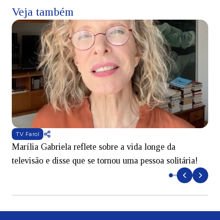
Veja também
TV Farol
Marília Gabriela reflete sobre a vida longe da
B
televisão e disse que se tornou uma pessoa solitária!
L