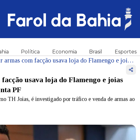
ahia
Política
Economia
Brasil
Esportes
Deputado preso por negociar armas com facção usava loja do Flamengo e joias para lavar dinheiro do tráfico no RJ, aponta PF
facção usava loja do Flamengo e joias
onta PF
 TH Joias, é investigado por tráfico e venda de armas ao