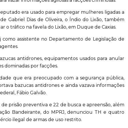
ra vazar informações sigilosas a facções criminosas.
deputado era usado para empregar mulheres ligadas a
de Gabriel Dias de Oliveira, o Índio do Lixão, também
ar o tráfico na favela do Lixão, em Duque de Caxias.
rj como assistente no Departamento de Legislação de
agentes.
bazucas antidrones, equipamentos usados para anular
s dominadas por facções.
iedade que era preocupado com a segurança pública,
rtava bazucas antidrones e ainda vazava informações
ederal, Fábio Galvão.
e prisão preventiva e 22 de busca e apreensão, além
ração Bandeirante, do MPRJ, denunciou TH e quatro
rcio ilegal de armas de uso restrito.