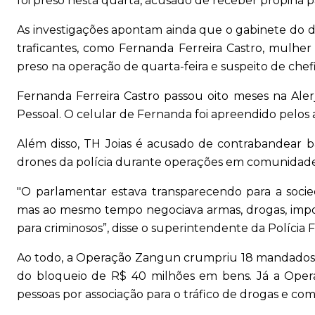
foi preso nesta quarta, acusado de receber propina pa
As investigações apontam ainda que o gabinete do 
traficantes, como Fernanda Ferreira Castro, mulher 
preso na operação de quarta-feira e suspeito de chefi
Fernanda Ferreira Castro passou oito meses na Ale
Pessoal. O celular de Fernanda foi apreendido pelos 
Além disso, TH Joias é acusado de contrabandear 
drones da polícia durante operações em comunidade
"O parlamentar estava transparecendo para a soc
mas ao mesmo tempo negociava armas, drogas, impo
para criminosos”, disse o superintendente da Polícia F
Ao todo, a Operação Zangun crumpriu 18 mandados d
do bloqueio de R$ 40 milhões em bens. Já a Ope
pessoas por associação para o tráfico de drogas e comé