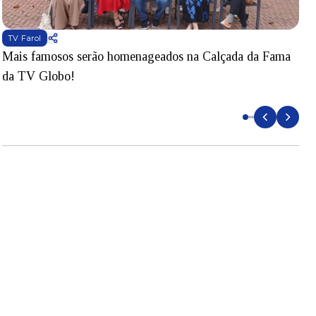
TV Farol
Mais famosos serão homenageados na Calçada da Fama
S
da TV Globo!
p
d