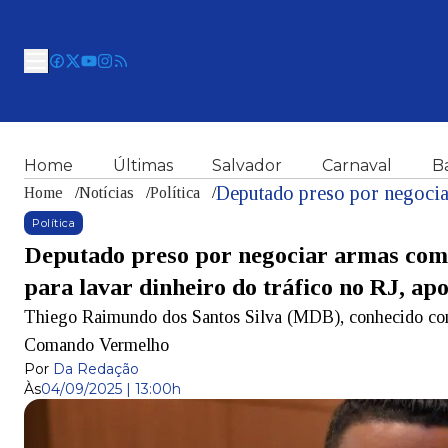
Home
Últimas
Salvador
Carnaval
B
Home
/
Notícias
/
Política
/
Política
Deputado preso por negociar armas com 
para lavar dinheiro do tráfico no RJ, ap
Thiego Raimundo dos Santos Silva (MDB), conhecido como
Comando Vermelho
Por
Da Redação
Às
04/09/2025 | 13:00h